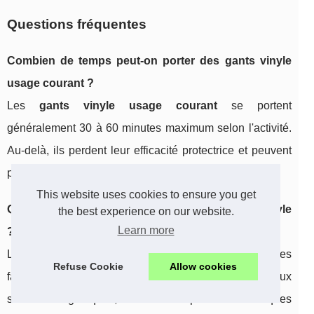
Questions fréquentes
Combien de temps peut-on porter des gants vinyle
usage courant ?
Les
gants vinyle usage courant
se portent
généralement 30 à 60 minutes maximum selon l'activité.
Au-delà, ils perdent leur efficacité protectrice et peuvent
provoquer de l'inconfort.
This website uses cookies to ensure you get
Quelle est la résistance chimique des gants en vinyle
the best experience on our website.
Learn more
?
Les
gants vinyle professionnels
résistent aux acides
Refuse Cookie
Allow cookies
faibles, bases et alcools. Ils ne conviennent pas aux
solvants organiques, huiles ou produits chimiques